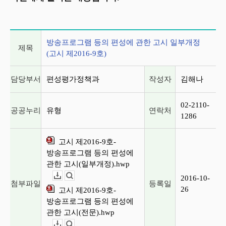
게시글 상세 정보
방송프로그램 등의 편성에 관한 고시 일부개정
제목
(고시 제2016-9호)
담당부서
편성평가정책과
작성자
김해나
02-2110-
공공누리
유형
연락처
1286
고시 제2016-9호-
방송프로그램 등의 편성에
관한 고시(일부개정).hwp
2016-10-
다운로드
뷰어보기
첨부파일
등록일
26
고시 제2016-9호-
방송프로그램 등의 편성에
관한 고시(전문).hwp
다운로드
뷰어보기