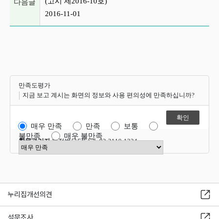
(고시 제2016-10호)
다음글
2016-11-01
만족도평가
지금 보고 계시는 화면의 정보와 사용 편의성에 만족하십니까?
매우 만족
만족
보통
불만족
매우 불만족
항목관리자
행정법무담당관 02-2110-1324
만족도 점수 선택
누리집개선의견
설문조사