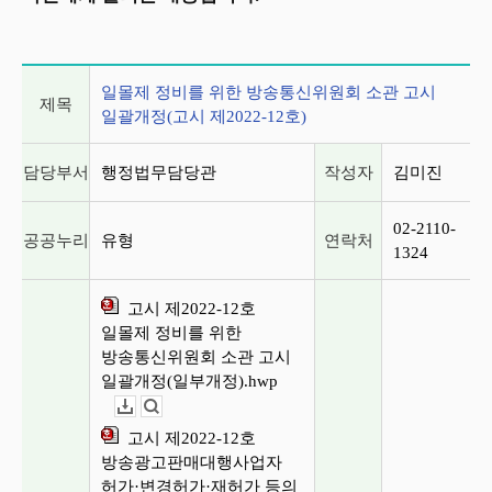
게시글 상세 정보
일몰제 정비를 위한 방송통신위원회 소관 고시
제목
일괄개정(고시 제2022-12호)
담당부서
행정법무담당관
작성자
김미진
02-2110-
공공누리
유형
연락처
1324
고시 제2022-12호
일몰제 정비를 위한
방송통신위원회 소관 고시
일괄개정(일부개정).hwp
다운로드
뷰어보기
고시 제2022-12호
방송광고판매대행사업자
허가·변경허가·재허가 등의