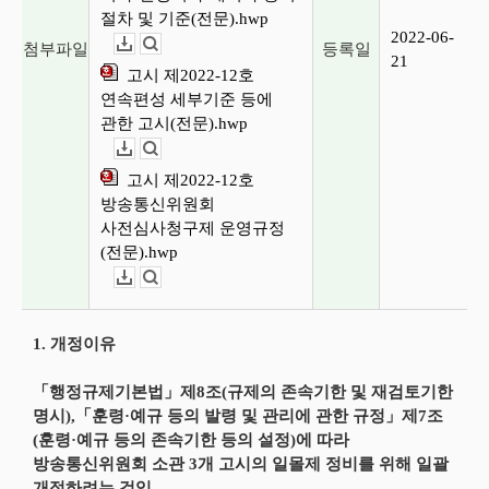
절차 및 기준(전문).hwp
2022-06-
첨부파일
등록일
다운로드
뷰어보기
21
고시 제2022-12호
연속편성 세부기준 등에
관한 고시(전문).hwp
다운로드
뷰어보기
고시 제2022-12호
방송통신위원회
사전심사청구제 운영규정
(전문).hwp
다운로드
뷰어보기
1. 개정이유
「행정규제기본법」제8조(규제의 존속기한 및 재검토기한
명시),「훈령·예규 등의 발령 및 관리에 관한 규정」제7조
(훈령·예규 등의 존속기한 등의 설정)에 따라
방송통신위원회 소관 3개 고시의 일몰제 정비를 위해 일괄
개정하려는 것임