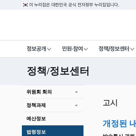
이 누리집은 대한민국 공식 전자정부 누리집입니다.
방송미디어통신위원회 Korea Media a
정보공개
민원·참여
정책/정보센터
정책/정보센터
본
위원회 회의
문
시
고시
정책과제
작
예산정보
개정된 
법령정보