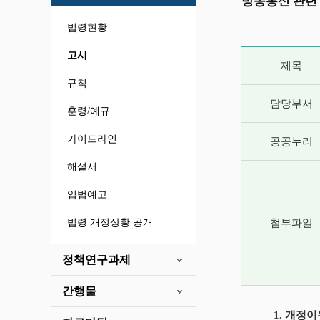
방송통신 관련
법령현황
게시글 상세 
고시
제목
규칙
담당부서
훈령/예규
가이드라인
공공누리
해설서
입법예고
법령 개정상황 공개
첨부파일
정책연구과제
간행물
1. 개정