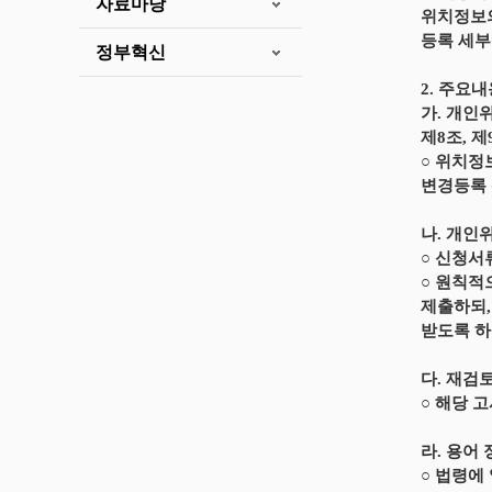
자료마당
위치정보의
등록 세부
정부혁신
2. 주요
가. 개인
제8조, 제9
○ 위치정
변경등록 
나. 개인
○ 신청서
○ 원칙적
제출하되,
받도록 하
다. 재검
○ 해당 
라. 용어 정
○ 법령에