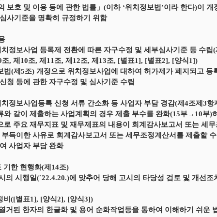
 보호 및 이용 등에 관한 법률」(이하 ‘위치정보법’이라 한다)이 개정(’
심사기준을 명확히 규정하기 위함
내용
위치정보사업 등록제 전환에 따른 자구수정 및 세부심사기준 등 수립(제1조, 
조, 제10조, 제11조, 제12조, 제13조, [별표1], [별표2], [양식1])
보법(제5조) 개정으로 위치정보사업에 대하여 허가제가 폐지되고 등
신청 등에 관한 자구수정 및 심사기준 수립
위치정보사업등록 신청 서류 간소화 등 사업자 부담 경감(제4조제3항제2호,
류와 같이 제출하는 사업계획의 경우 제출 부수를 완화(15부→10부)
으로 주요 재무지표 및 재무제표의 내용이 회계감사보고서 또는 세
 부득이한 사유로 회계감사보고서 또는 세무조정계산서를 제출할 수
여 사업자 부담 완화
토 기한 현행화(제14조)
고시의 시행일(`22.4.20.)에 맞추어 당해 고시의 타당성 검토 및 개
비([별표1], [양식2], [양식3])
 열거된 한자의 한글화 및 용어 순화작업등을 통하여 이해하기 쉬운 