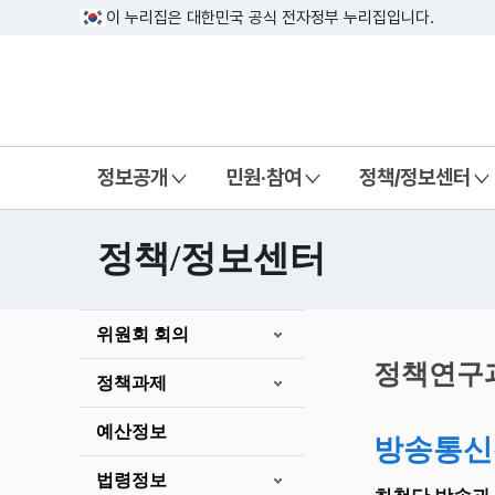
이 누리집은 대한민국 공식 전자정부 누리집입니다.
방송미디어통신위원회 Korea Media a
정보공개
민원·참여
정책/정보센터
정책/정보센터
본
위원회 회의
문
시
정책연구
정책과제
작
예산정보
방송통신
법령정보