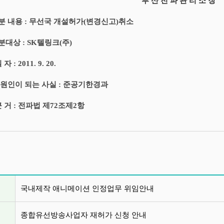
부 산 전 파 관 리 소 장
처분 내용 : 무선국 개설허가(변경신고)취소
분대상 : SK텔링크(주)
자 : 2011. 9. 20.
의 원인이 되는 사실 : 준공기한경과
 근 거 : 전파법 제72조제2항
글 목록
국내제작 애니메이션 인정업무 위임안내
종합유선방송사업자 재허가 신청 안내