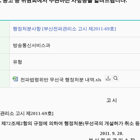
, 공고 등 위원회에서 주관하는 사항등을 알려드립니다.
정보
행정처분사항 [부산전파관리소 고시 제2011-69호]
방송통신서비스과
유형
전파법령위반 무선국 행정처분 내역.xls
다운로드
뷰어보기
고 시
리소 고시 제2011-69호]
 제72조제2항의 규정에 의하여 행정처분(무선국의 개설허가 취소 등
2011. 9. 20.