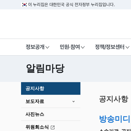
이 누리집은 대한민국 공식 전자정부 누리집입니다.
방송미디어통신위원회 Korea Media a
정보공개
민원·참여
정책/정보센터
알림마당
본
공지사항
문
시
공지사항
보도자료
작
사진뉴스
방송미디
위원회소식