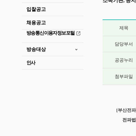
소속기관, 공지
입찰공고
채용공고
게시글 상세 
제목
방송통신이용자정보포털
담당부서
방송대상
공공누리
인사
첨부파일
[부산전파관
전파법