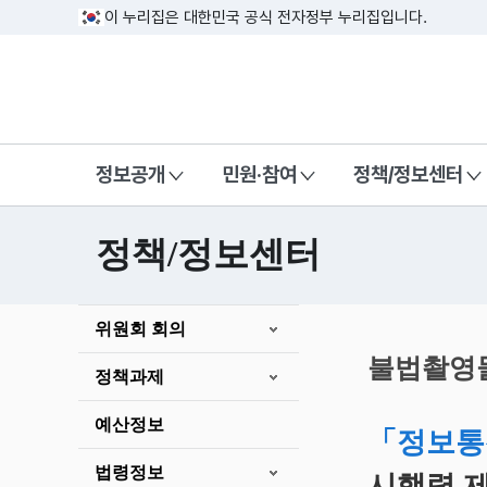
이 누리집은 대한민국 공식 전자정부 누리집입니다.
방송미디어통신위원회 Korea Media a
정보공개
민원·참여
정책/정보센터
정책/정보센터
본
위원회 회의
문
시
불법촬영물
정책과제
작
예산정보
「정보통
법령정보
시행령 