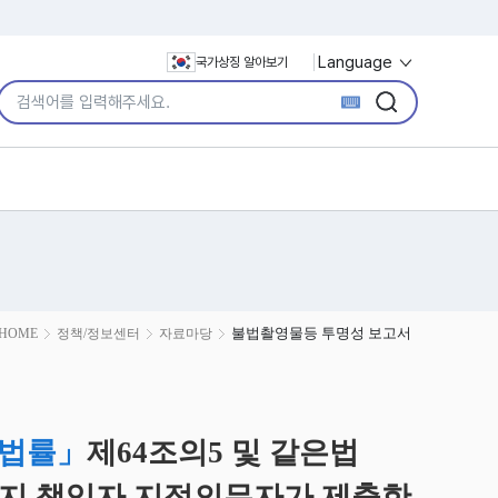
Language
국가상징 알아보기
통합검색어 입력
검색
검색
불법촬영물등 투명성 보고서
HOME
정책/정보센터
자료마당
 법률」
제64조의5 및 같은법
방지 책임자 지정의무자가 제출한