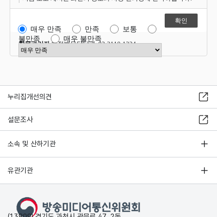
매우 만족
만족
보통
불만족
매우 불만족
항목관리자
행정법무담당관 02-2110-1324
만족도 점수 선택
누리집개선의견
설문조사
소속 및 산하기관
유관기관
(13809) 경기도 과천시 관문로 47, 2동