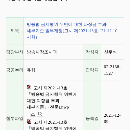
게시글 상세 정보
방송법 금지행위 위반에 대한 과징금 부과
제목
세부기준 일부개정(고시 제2021-13호. '21.12.10.
시행)
담당부서
방송시장조사과
작성자
신우석
02-2138-
공공누리
유형
연락처
1527
고시 제2021-13호
「방송법 금지행위 위반에
대한 과징금 부과
세부기준」(전문).hwp
2021-12-
다운로드
뷰어보기
첨부파일
등록일
09
고시 제2021-13호
「방송법 금지행위 위반에