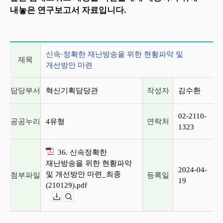
내놓은 연구보고서 자료입니다.
게시글 상세 정보
신속·정확한 재난방송을 위한 현황파악 및
제목
개선방안 마련
담당부서
혁신기획담당관
작성자
김수환
02-2110-
공공누리
4유형
연락처
1323
36. 신속정확한
재난방송을 위한 현황파악
2024-04-
및 개선방안 마련_최종
첨부파일
등록일
19
(210129).pdf
다운로드
뷰어보기