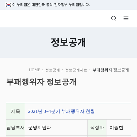
본문 바로가기
이 누리집은 대한민국 공식 전자정부 누리집입니다.
방송미디어통신위원회 Korea Media and C
정보공개
본
부패행위자 정보공개
HOME
정보공개
정보공개자료
문
시
부패행위자 정보공개
작
게시글 상세 정보
제목
2021년 3~4분기 부패행위자 현황
담당부서
운영지원과
작성자
이승현