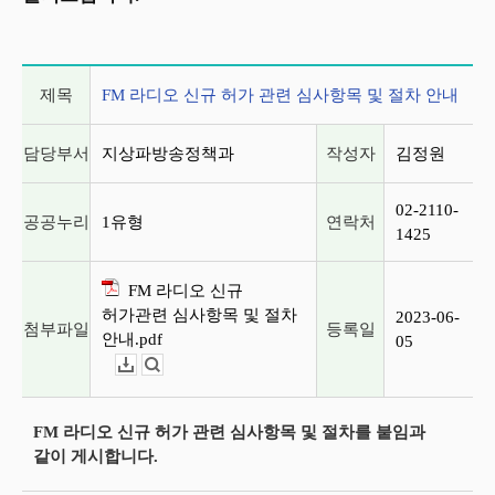
게시글 상세 정보
제목
FM 라디오 신규 허가 관련 심사항목 및 절차 안내
담당부서
지상파방송정책과
작성자
김정원
02-2110-
공공누리
1유형
연락처
1425
FM 라디오 신규
허가관련 심사항목 및 절차
2023-06-
첨부파일
등록일
안내.pdf
05
다운로드
뷰어보기
FM 라디오 신규 허가 관련 심사항목 및 절차를 붙임과
같이 게시합니다.