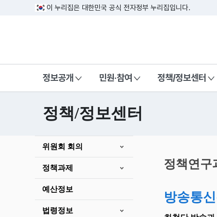
이 누리집은 대한민국 공식 전자정부 누리집입니다.
방송미디어통신위원회 Korea Media a
정보공개
민원·참여
정책/정보센터
정책/정보센터
본
위원회 회의
문
시
정책연구
정책과제
작
예산정보
방송통신
법령정보