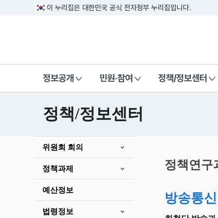
이 누리집은 대한민국 공식 전자정부 누리집입니다.
방송미디어통신위원회 Korea Media a
정보공개
민원·참여
정책/정보센터
정책/정보센터
본
위원회 회의
문
시
정책연구
정책과제
작
예산정보
방송통신
법령정보