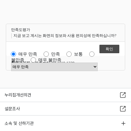
만족도평가
지금 보고 계시는 화면의 정보와 사용 편의성에 만족하십니까?
매우 만족
만족
보통
불만족
매우 불만족
항목관리자
정책홍보팀 02-2110-1339
만족도 점수 선택
누리집개선의견
설문조사
소속 및 산하기관