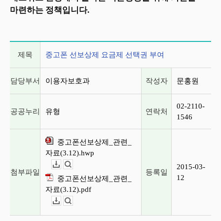
마련하는 정책입니다.
게시글 상세 정보
제목
중고폰 선보상제 요금제 선택권 부여
담당부서
이용자보호과
작성자
문홍원
02-2110-
공공누리
유형
연락처
1546
중고폰선보상제_관련_
자료(3.12).hwp
2015-03-
다운로드
뷰어보기
첨부파일
등록일
12
중고폰선보상제_관련_
자료(3.12).pdf
다운로드
뷰어보기