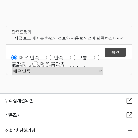
만족도평가
지금 보고 계시는 화면의 정보와 사용 편의성에 만족하십니까?
매우 만족
만족
보통
불만족
매우 불만족
항목관리자
이용자정책총괄과 02-2110-1512
만족도 점수 선택
누리집개선의견
설문조사
소속 및 산하기관