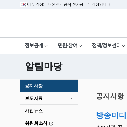
이 누리집은 대한민국 공식 전자정부 누리집입니다.
방송미디어통신위원회 Korea Media a
정보공개
민원·참여
정책/정보센터
알림마당
본
공지사항
문
시
공지사항
보도자료
작
사진뉴스
방송미디
위원회소식