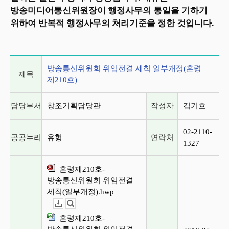
방송미디어통신위원장이 행정사무의 통일을 기하기
위하여 반복적 행정사무의 처리기준을 정한 것입니다.
게시글 상세 정보
방송통신위원회 위임전결 세칙 일부개정(훈령
제목
제210호)
담당부서
창조기획담당관
작성자
김기호
02-2110-
공공누리
유형
연락처
1327
훈령제210호-
방송통신위원회 위임전결
세칙(일부개정).hwp
다운로드
뷰어보기
훈령제210호-