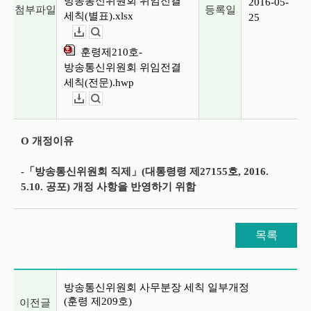
방송통신위원회 위임전결
2016-05-
첨부파일
등록일
세칙(별표).xlsx
25
다운로드
뷰어보기
훈령제210호-
방송통신위원회 위임전결
세칙(전문).hwp
다운로드
뷰어보기
O 개정이유
-「방송통신위원회 직제」(대통령령 제27155호, 2016.
5.10. 공포) 개정 사항을 반영하기 위함
목록
이전글 및 다음글 목록
방송통신위원회 사무분장 세칙 일부개정
(훈령 제209호)
이전글