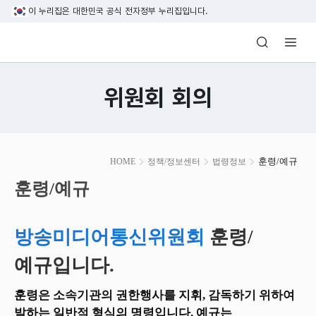
본문 바로가기
이 누리집은 대한민국 공식 전자정부 누리집입니다.
방송미디어통신위원회 Korea Media and C
위원회 회의
본
훈령/예규
HOME
정책/정보센터
법령정보
문
시
훈령/예규
작
방송미디어통신위원회
훈령/
예규입니다.
훈령은 소속기관의 권한행사를 지휘, 감독하기 위하여
발하는 일반적 형식의 명령입니다. 예규는