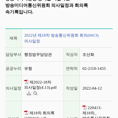
방송미디어통신위원회 의사일정과 회의록
속기록입니다.
2022년 제18차 방송통신위원회 회의(0413) 의사일정
2022년 제18차 방송통신위원회 회의(0413)
제목
의사일정
담당부서
행정법무담당관
작성자
조선화
공공누리
유형
연락처
02-2110-1455
제2022-18차
의사일정(4.13).pdf
의사일정
작성일
2022-04-12
다운로드
뷰어보기
220413-
제18차 회의록
제18차_