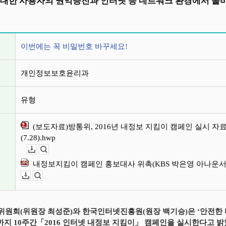
 대한 사용자의 권익증진과 인터넷 등 네트워크 환경에서 올
정보
이번에는 꼭 비밀번호 바꾸세요!
개인정보보호윤리과
유형
(보도자료)방통위, 2016년 내정보 지킴이 캠페인 실시 자
(7.28).hwp
다운로드
뷰어보기
내정보지킴이 캠페인 홍보대사 위촉(KBS 박은영 아나운서).
다운로드
뷰어보기
원회(위원장 최성준)와 한국인터넷진흥원(원장 백기승)은 ‘안전한 비
일까지 10주간「2016 인터넷 내정보 지킴이」 캠페인을 실시한다고 밝