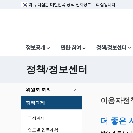
이 누리집은 대한민국 공식 전자정부 누리집입니다.
방송미디어통신위원회 Korea Media a
정보공개
민원·참여
정책/정보센터
정책/정보센터
본
위원회 회의
문
시
이용자정
정책과제
작
국정과제
더 좋은 
연도별 업무계획