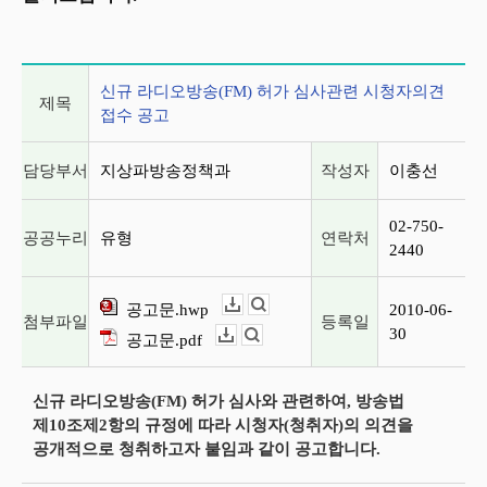
게시글 상세 정보
신규 라디오방송(FM) 허가 심사관련 시청자의견
제목
접수 공고
담당부서
지상파방송정책과
작성자
이충선
02-750-
공공누리
유형
연락처
2440
공고문.hwp
2010-06-
다운로드
뷰어보기
첨부파일
등록일
30
공고문.pdf
다운로드
뷰어보기
신규 라디오방송(FM) 허가 심사와 관련하여, 방송법
제10조제2항의 규정에 따라 시청자(청취자)의 의견을
공개적으로 청취하고자 붙임과 같이 공고합니다.