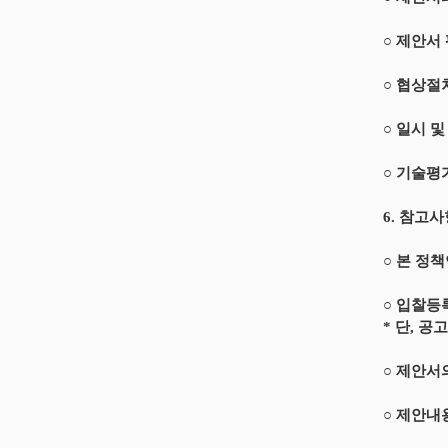
○ 제안서
○ 협상절
○ 일시 
○ 기술평
6. 참고
○ 본 정
○ 입찰등
* 단, 공
○ 제안서
○ 제안내