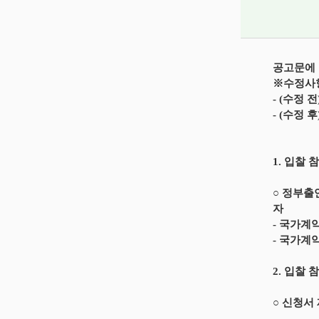
공고문에 
※수정사
- (수정 전
- (수정 후
1. 입찰
○ 정부출
자
- 국가계
- 국가계
2. 입찰 
○ 신청서 제