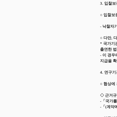
3. 입찰
○ 입찰보
- 낙찰자
○ 다만,
* 국가기
출연한 법
- 이 경
지급을 확
4. 연구
○ 협상에
◇ 근거
-「국가를
-「(계약예