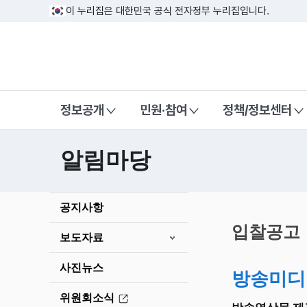
이 누리집은 대한민국 공식 전자정부 누리집입니다.
방송미디어통신위원회 Korea Media a
정보공개
민원·참여
정책/정보센터
알림마당
본
공지사항
문
시
입찰공고
보도자료
작
사진뉴스
방송미디
위원회소식