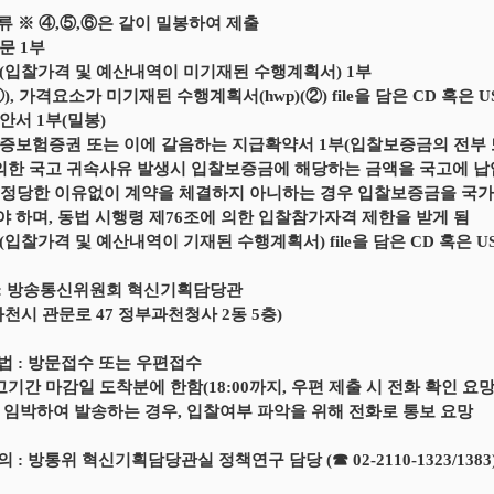
서류 ※ ④,⑤,⑥은 같이 밀봉하여 제출
문 1부
(입찰가격 및 예산내역이 미기재된 수행계획서) 1부
), 가격요소가 미기재된 수행계획서(hwp)(②) file을 담은 CD 혹은 U
안서 1부(밀봉)
증보험증권 또는 이에 갈음하는 지급확약서 1부(입찰보증금의 전부
의한 국고 귀속사유 발생시 입찰보증금에 해당하는 금액을 국고에 납입
후 정당한 이유없이 계약을 체결하지 아니하는 경우 입찰보증금을 국
 하며, 동법 시행령 제76조에 의한 입찰참가자격 제한을 받게 됨
(입찰가격 및 예산내역이 기재된 수행계획서) file을 담은 CD 혹은 US
 : 방송통신위원회 혁신기획담당관
과천시 관문로 47 정부과천청사 2동 5층)
방법 : 방문접수 또는 우편접수
고기간 마감일 도착분에 한함(18:00까지, 우편 제출 시 전화 확인 요망
 임박하여 발송하는 경우, 입찰여부 파악을 위해 전화로 통보 요망
의 : 방통위 혁신기획담당관실 정책연구 담당 (☎ 02-2110-1323/1383