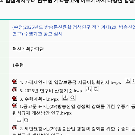
작 입찰에서부터 연구원 계약공고에 이르기까지 다양한 입찰
정보
(수정)2025년도 방송통신융합 정책연구 정기과제(29. 방송
연구) 수행기관 공모 실시
혁신기획담당관
1유형
4. 가격제안서 및 입찰보증금 지급이행확인서.hwpx
다운로드
5. 2025년 연구비 산정기준.hwp
다운로드
뷰어보기
3. 수행계획서.hwpx
다운로드
뷰어보기
1.공고문 표지_(29)방송산업 경쟁력 강화를 위한 수중계 
편성규제 개선방안 연구.hwpx
다운로드
뷰어보기
2. 제안요청서_(29)방송산업 경쟁력 강화를 위한 수중계 