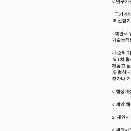
○ 연구기
- 국가계
※ 선정기준
- 제안서
기술능력평
- 1순위
※ 1차 
재공고 
※ 협상내
추가나 기
○ 협상대
○ 계약 
5. 제안서
○ 제안서