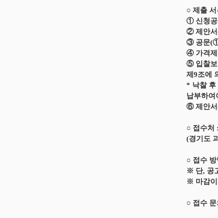
○ 제출 
① 신청공
② 제안서
③ 공문(①
④ 가격제
⑤ 입찰보
제9조에 
* 낙찰 
납부하여야
⑥ 제안서
○ 접수처
(경기도 
○ 접수 
※ 단, 공
※ 마감이
○ 접수 문