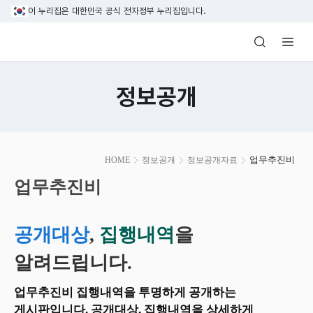
본문 바로가기
이 누리집은 대한민국 공식 전자정부 누리집입니다.
방송미디어통신위원회 Korea Media and C
정보공개
본
업무추진비
HOME
정보공개
정보공개자료
문
시
업무추진비
작
공개대상
,
집행내역
을
알려드립니다.
업무추진비 집행내역을 투명하게 공개하는
게시판입니다. 공개대상, 집행내역을 상세하게