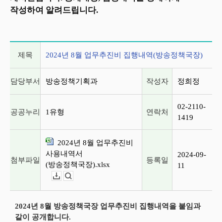
작성하여 알려드립니다.
게시글 상세 정보
제목
2024년 8월 업무추진비 집행내역(방송정책국장)
담당부서
방송정책기획과
작성자
정희정
02-2110-
공공누리
1유형
연락처
1419
2024년 8월 업무추진비
사용내역서
2024-09-
첨부파일
등록일
(방송정책국장).xlsx
11
다운로드
뷰어보기
2024년 8월 방송정책국장 업무추진비 집행내역을 붙임과
같이 공개합니다.