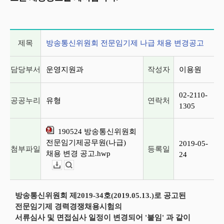
게시글 상세 정보
제목
방송통신위원회 전문임기제 나급 채용 변경공고
담당부서
운영지원과
작성자
이용원
02-2110-
공공누리
유형
연락처
1305
190524 방송통신위원회
전문임기제공무원(나급)
2019-05-
첨부파일
등록일
채용 변경 공고.hwp
24
다운로드
뷰어보기
방송통신위원회 제2019-34호(2019.05.13.)로 공고된
전문임기제 경력경쟁채용시험의
서류심사 및 면접심사 일정이 변경되어 '붙임' 과 같이