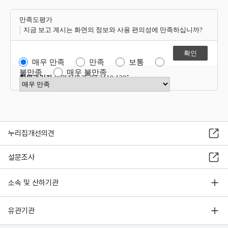
만족도평가
지금 보고 계시는 화면의 정보와 사용 편의성에 만족하십니까?
매우 만족
만족
보통
불만족
매우 불만족
항목관리자
운영지원과 02-2110-1305
만족도 점수 선택
누리집개선의견
설문조사
소속 및 산하기관
유관기관