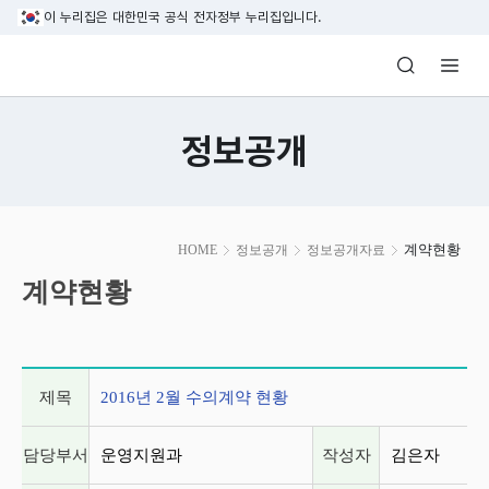
본문 바로가기
이 누리집은 대한민국 공식 전자정부 누리집입니다.
방송미디어통신위원회 Korea Media and C
정보공개
본
계약현황
HOME
정보공개
정보공개자료
문
시
계약현황
작
게시글 상세 정보
제목
2016년 2월 수의계약 현황
담당부서
운영지원과
작성자
김은자