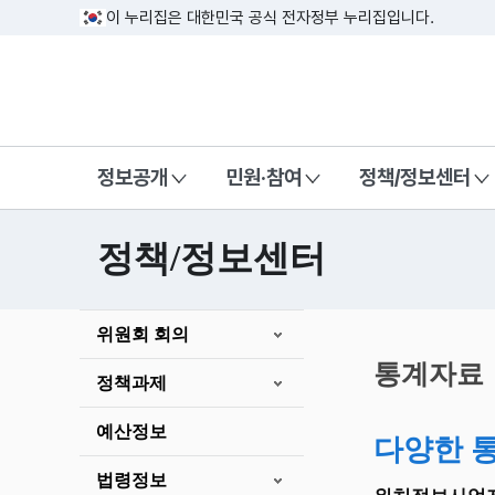
이 누리집은 대한민국 공식 전자정부 누리집입니다.
방송미디어통신위원회 Korea Media a
정보공개
민원·참여
정책/정보센터
정책/정보센터
본
위원회 회의
문
시
통계자료
정책과제
작
예산정보
다양한 
법령정보