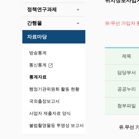
위치정보사업자
정책연구과제
간행물
유/무선 가입자
자료마당
게시글 상세 
방송통계
제목
통신통계
담당부서
통계자료
공공누리
행정기관위원회 활동 현황
국외출장보고서
첨부파일
사업자 제출자료 양식
불법촬영물등 투명성 보고서
유.무선 가