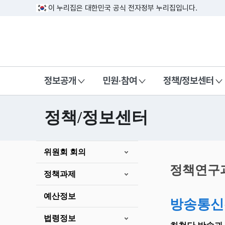
이 누리집은 대한민국 공식 전자정부 누리집입니다.
방송미디어통신위원회 Korea Media a
정보공개
민원·참여
정책/정보센터
정책/정보센터
본
위원회 회의
문
시
정책연구
정책과제
작
예산정보
방송통신
법령정보