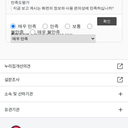
만족도평가
지금 보고 계시는 화면의 정보와 사용 편의성에 만족하십니까?
매우 만족
만족
보통
불만족
매우 불만족
항목관리자
운영지원과 02-2110-1341
만족도 점수 선택
누리집개선의견
설문조사
소속 및 산하기관
유관기관