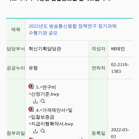
게시글 상세 정보
2022년도 방송통신융합 정책연구 정기과제
제목
수행기관 공모
담당부서
혁신기획담당관
작성자
배태민
02-2110-
공공누리
유형
연락처
1383
5.+연구비
+산정기준.hwp
다운로드
뷰어보기
4.+가격제안서+및
+입찰보증금
+지급이행확약서.hwp
2022-03-
첨부파일
등록일
다운로드
뷰어보기
03