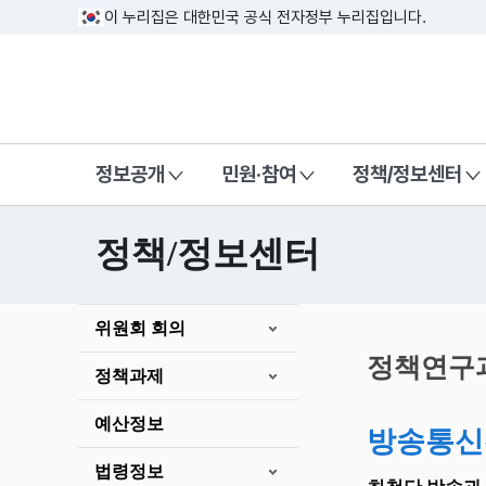
이 누리집은 대한민국 공식 전자정부 누리집입니다.
방송미디어통신위원회 Korea Media a
정보공개
민원·참여
정책/정보센터
정책/정보센터
본
위원회 회의
문
시
정책연구
정책과제
작
예산정보
방송통신
법령정보